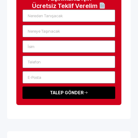
Ücretsiz Teklif Verelim
TALEP GÖNDER