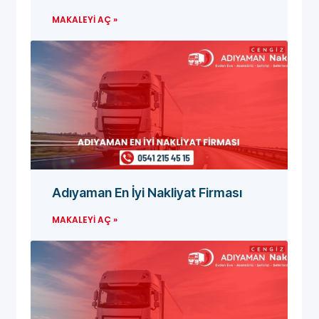
MAKALEYI AÇ »
Adıyaman En İyi Nakliyat Firması
MAKALEYI AÇ »