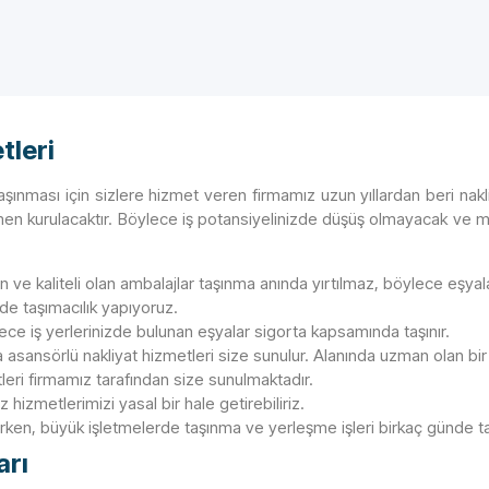
tleri
şınması için sizlere hizmet veren firmamız uzun yıllardan beri nakl
men kurulacaktır. Böylece iş potansiyelinizde düşüş olmayacak ve 
lın ve kaliteli olan ambalajlar taşınma anında yırtılmaz, böylece eşya
e taşımacılık yapıyoruz.
ylece iş yerlerinizde bulunan eşyalar sigorta kapsamında taşınır.
a asansörlü nakliyat hizmetleri size sunulur. Alanında uzman olan bir
etleri firmamız tarafından size sunulmaktadır.
izmetlerimizi yasal bir hale getirebiliriz.
lurken, büyük işletmelerde taşınma ve yerleşme işleri birkaç günde 
arı