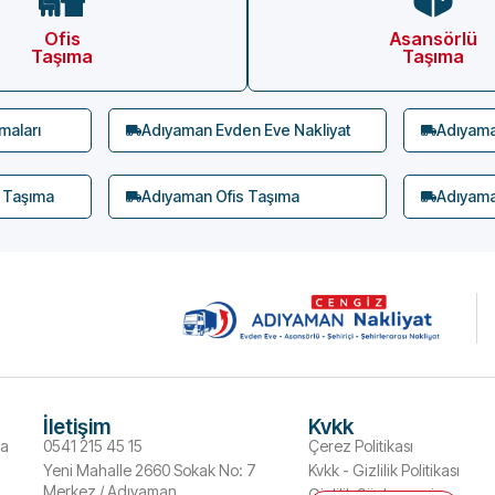
Ofis
Asansörlü
Taşıma
Taşıma
maları
Adıyaman Evden Eve Nakliyat
Adıyaman
 Taşıma
Adıyaman Ofis Taşıma
Adıyama
İletişim
Kvkk
ma
0541 215 45 15
Çerez Politikası
Yeni Mahalle 2660 Sokak No: 7
Kvkk - Gizlilik Politikası
Merkez / Adıyaman
Gizlilik Sözleşmesi