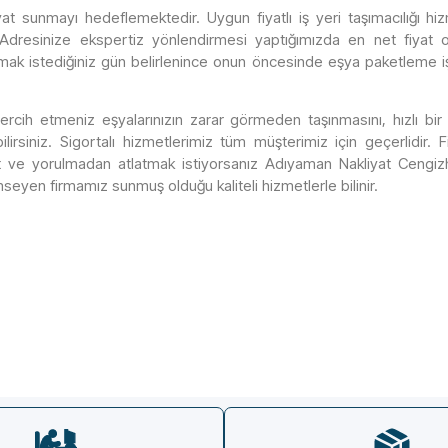
t sunmayı hedeflemektedir. Uygun fiyatlı iş yeri taşımacılığı hiz
. Adresinize ekspertiz yönlendirmesi yaptığımızda en net fiyat ort
ınmak istediğiniz gün belirlenince onun öncesinde eşya paketleme iş
rcih etmeniz eşyalarınızın zarar görmeden taşınmasını, hızlı bir
siniz. Sigortalı hizmetlerimiz tüm müşterimiz için geçerlidir. 
at ve yorulmadan atlatmak istiyorsanız Adıyaman Nakliyat Ceng
eyen firmamız sunmuş olduğu kaliteli hizmetlerle bilinir.