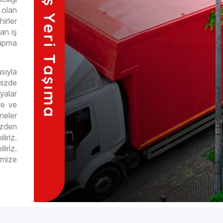
 olan
irler
an iş
yapma
sıyla
nizde
yalar
ye ve
neler
izden
iriz.
iriz.
imize