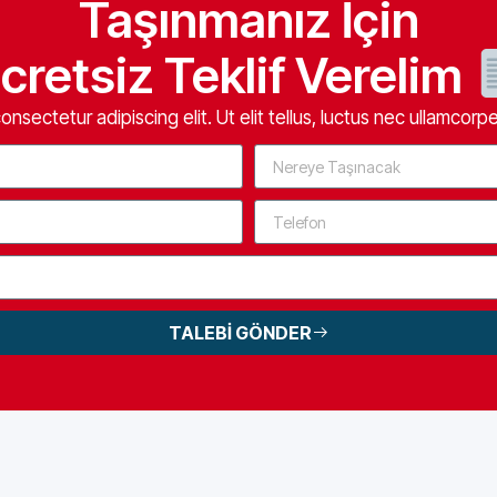
Taşınmanız İçin
cretsiz Teklif Verelim
nsectetur adipiscing elit. Ut elit tellus, luctus nec ullamcorpe
TALEBİ GÖNDER