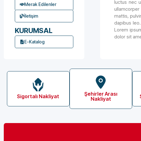
luctus nec u
Merak Edilenler
ullamcorper 
mattis, pulvi
İletişim
dapibus leo.
KURUMSAL
Lorem ipsum 
dolor sit ame
E-Katalog
Şehirler Arası
Sigortalı Nakliyat
Nakliyat