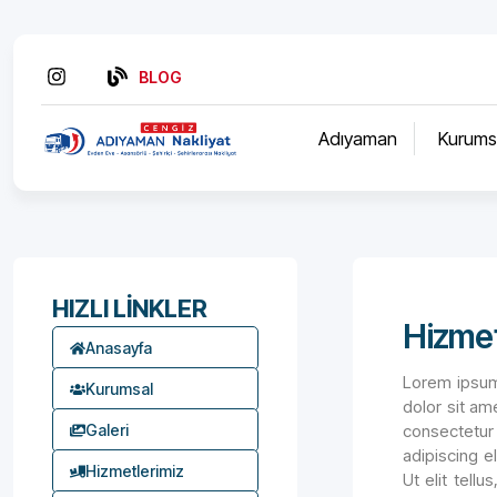
BLOG
Adıyaman
Kurums
HIZLI LİNKLER
Hizmet
Anasayfa
Lorem ipsum 
Kurumsal
dolor sit am
Galeri
consectetur 
adipiscing el
Hizmetlerimiz
Ut elit tell