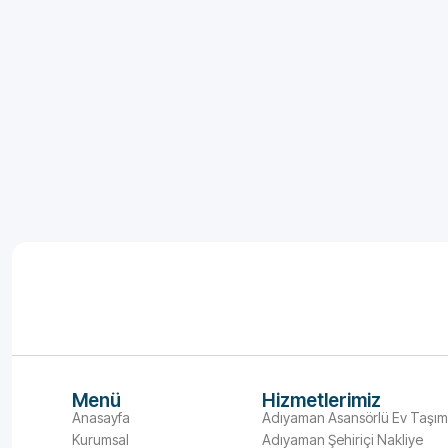
Menü
Hizmetlerimiz
Anasayfa
Adıyaman Asansörlü Ev Taşı
Kurumsal
Adıyaman Şehiriçi Nakliye